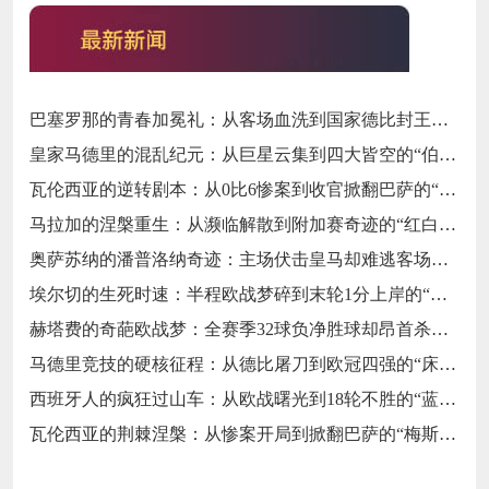
巴塞罗那的青春加冕礼：从客场血洗到国家德比封王的“梦四序章”
皇家马德里的混乱纪元：从巨星云集到四大皆空的“伯纳乌闹剧”
瓦伦西亚的逆转剧本：从0比6惨案到收官掀翻巴萨的“梅斯塔利亚不死鸟”
马拉加的涅槃重生：从濒临解散到附加赛奇迹的“红白不死鸟”
奥萨苏纳的潘普洛纳奇迹：主场伏击皇马却难逃客场虫宿命的“北境异类”
埃尔切的生死时速：半程欧战梦碎到末轮1分上岸的“保级惊魂”
赫塔费的奇葩欧战梦：全赛季32球负净胜球却昂首杀入欧协联的“反足球童话”
马德里竞技的硬核征程：从德比屠刀到欧冠四强的“床单不屈魂”
西班牙人的疯狂过山车：从欧战曙光到18轮不胜的“蓝白梦魇”
瓦伦西亚的荆棘涅槃：从惨案开局到掀翻巴萨的“梅斯塔利亚不死鸟”