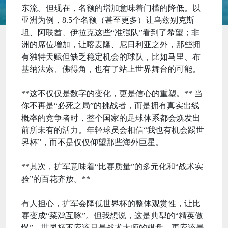
东流。但现在，名额的增加意味着门槛的降低。以
亚洲为例，8.5个名额（甚至更多）让乌兹别克斯
坦、阿联酋、伊拉克这些“准强队”看到了希望；非
洲的席位增加，让喀麦隆、尼日利亚之外，那些拥
有独特天赋但缺乏稳定机会的球队，比如马里、布
基纳法索、佛得角，也有了站上世界舞台的可能。
**这不仅仅是数字的变化，更是信心的重塑。** 当
你不再是“必死之局”的挑战者，而是拥有真实出线
概率的竞争者时，整个国家的足球体系都会焕发出
前所未有的活力。年轻球员会相信“我也有机会踢世
界杯”，而不是仅仅仰望那些海外巨星。
**其次，扩军意味着“比赛质量”的多元化和“战术实
验”的百花齐放。**
有人担心，扩军会降低世界杯的整体观赏性，让比
赛变成“菜鸡互啄”。但我想说，这是典型的“精英傲
慢”。世界杯不应该只是战术大师的棋盘，更应该是