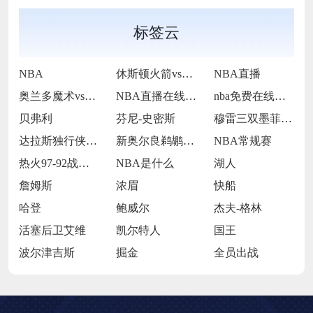
标签云
NBA
休斯顿火箭vs波士顿凯尔特人
NBA直播
奥兰多魔术vs多伦多猛龙
NBA直播在线观看
nba免费在线高清直播
贝弗利
芬尼-史密斯
穆雷三双墨菲22分伤退 鹈鹕双杀奇才
达拉斯独行侠队球星凯里·欧文
新奥尔良鹈鹕前锋锡安·威廉姆森
NBA常规赛
热火97-92战胜爵士
NBA是什么
湖人
詹姆斯
浓眉
快船
哈登
鲍威尔
杰夫-格林
活塞后卫艾维
凯尔特人
国王
波尔津吉斯
掘金
全员出战