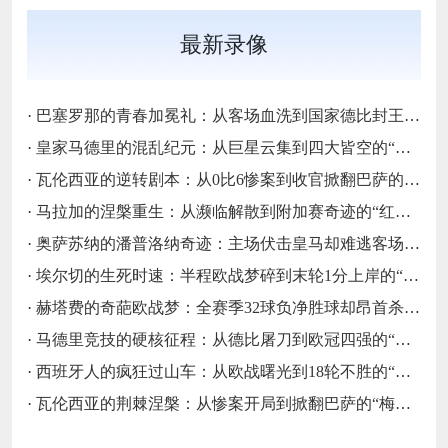
最新录像
·
巴塞罗那的青春加冕礼：从客场血洗到国家德比封王的“梦四序章”
·
皇家马德里的混乱纪元：从巨星云集到四大皆空的“伯纳乌闹剧”
·
瓦伦西亚的逆转剧本：从0比6惨案到收官掀翻巴萨的“梅斯塔利亚不死鸟”
·
马拉加的涅槃重生：从濒临解散到附加赛奇迹的“红白不死鸟”
·
奥萨苏纳的潘普洛纳奇迹：主场伏击皇马却难逃客场虫宿命的“北境异类”
·
埃尔切的生死时速：半程欧战梦碎到末轮1分上岸的“保级惊魂”
·
赫塔费的奇葩欧战梦：全赛季32球负净胜球却昂首杀入欧协联的“反足球童话”
·
马德里竞技的硬核征程：从德比屠刀到欧冠四强的“床单不屈魂”
·
西班牙人的疯狂过山车：从欧战曙光到18轮不胜的“蓝白梦魇”
·
瓦伦西亚的荆棘涅槃：从惨案开局到掀翻巴萨的“梅斯塔利亚不死鸟”