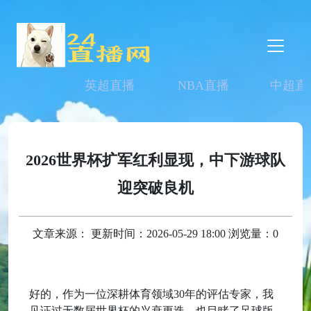
英超直播
NBA直播
中超直
2026世界杯扩军红利显现，中下游球队
迎突破良机
文章来源： 更新时间：2026-05-29 18:00 浏览量：0
好的，作为一位深耕体育领域30年的评估专家，我
见证过无数届世界杯的兴衰更迭，也目睹了足球版